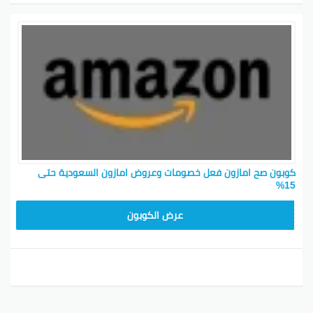
كوبون صح امازون فعل خصومات وعروض امازون السعودية حتى
15%
SAVE15
عرض الكوبون