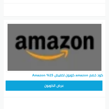
كود خصم amazon كوبون تخفيض 15% Amazon
SAVE15
عرض الكوبون