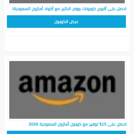
احصل على أقوى كوبونات ووفر الكثير مع أكواد أمازون السعودية!
SAVE15
عرض الكوبون
احصل على 15٪ توفير مع كوبون أمازون السعودية 2026