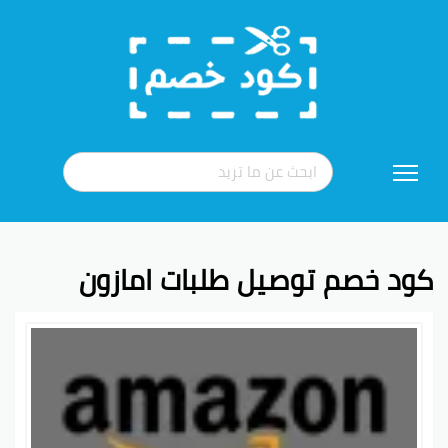
تخطي
إلى
المحتوى
كود خصم توصيل طلبات امازون