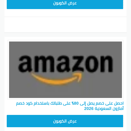
SAVE15
عرض الكوبون
احصل على خصم يصل إلى 80٪ على طلباتك باستخدام كود خصم
أمازون السعودية 2026
SAVE15
عرض الكوبون