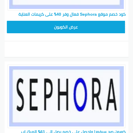
كود خصم موقع Sephora فعال وفر 40٪ على كريمات العناية
CX181
عرض الكوبون
كوبون صح سيفورا واحصل على خصم يصل إلى 61٪ الميك اب