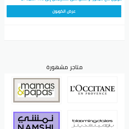
CX181
عرض الكوبون
متاجر مشهورة