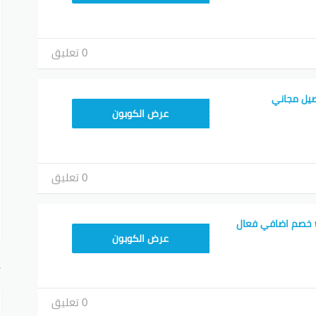
0 تعليق
يل مجاني
GEIDA50
عرض الكوبون
0 تعليق
كود خصم the chefz خصم اضافي فعال
عرض الكوبون
أ
0 تعليق