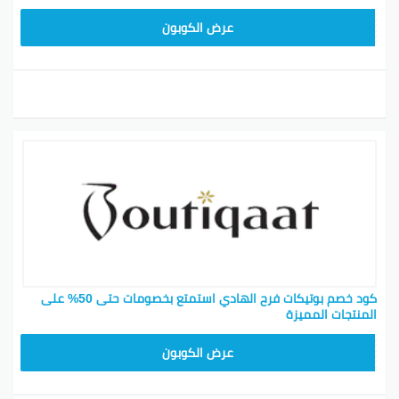
F53EADB4
عرض الكوبون
كود خصم بوتيكات فرح الهادي استمتع بخصومات حتى 50% على
المنتجات المميزة
F53EADB4
عرض الكوبون