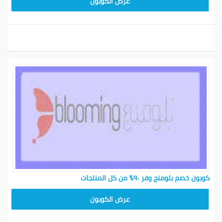
BL25
عرض الكوبون
كوبون خصم بلومنج وفر ٩٠٪ من كل المنتجات
BL25
عرض الكوبون