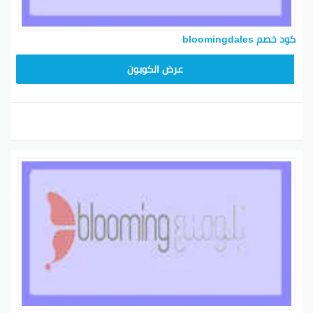
كود خصم bloomingdales
BL25
عرض الكوبون