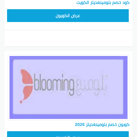
كود خصم بلومينغديلز الكويت
BL25
عرض الكوبون
كوبون خصم بلومينغديلز 2026