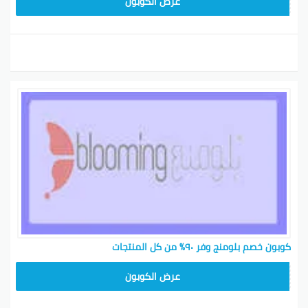
BL25
عرض الكوبون
كوبون خصم بلومنج وفر ٩٠٪ من كل المنتجات
BL25
عرض الكوبون