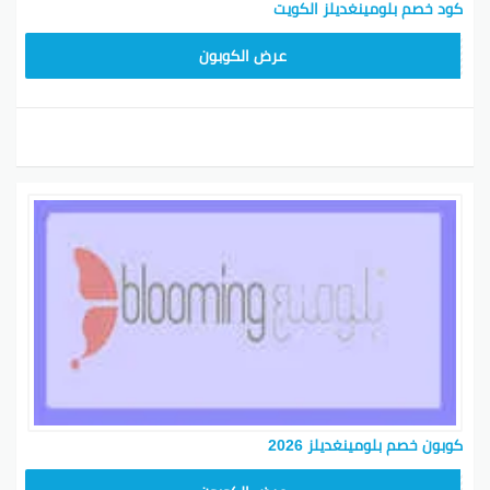
كود خصم بلومينغديلز الكويت
BL25
عرض الكوبون
كوبون خصم بلومينغديلز 2026