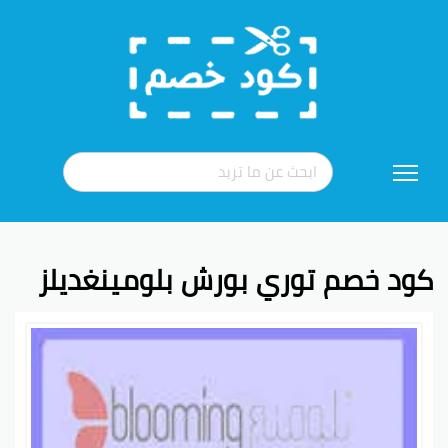
تخطي
إلى
المحتوى
كود خصم توري بورش بلومينغديلز