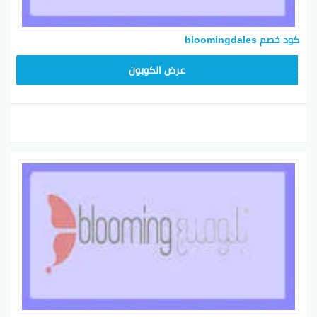
كود خصم bloomingdales
BL25
عرض الكوبون