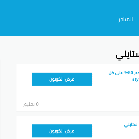
المتاجر
تايلي
م
كود خصم ستايلي خصم 50% على كل
D8D
عرض الكوبون
0 تعليق
ستايلي
D8D
عرض الكوبون