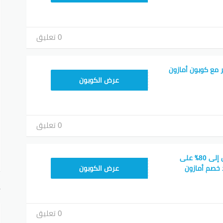
0 تعليق
15٪ توفير مع كوبون أمازون
SAVE15
عرض الكوبون
0 تعليق
احصل على خصم يصل إلى 80٪ على
SAVE15
 خصم أمازون
عرض الكوبون
أ
0 تعليق