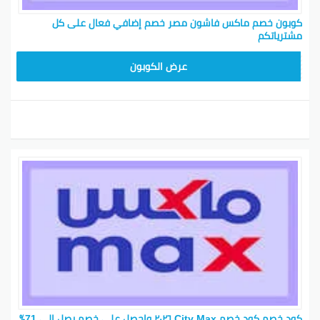
كوبون خصم ماكس فاشون مصر خصم إضافي فعال على كل
مشترياتكم
EF7
عرض الكوبون
كود خصم كود خصم City Max ٢٠٢٦ واحصل على خصم يصل إلى 71٪