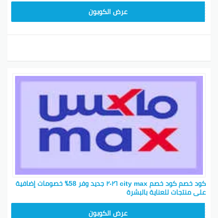
F2Y
عرض الكوبون
كود خصم كود خصم city max ٢٠٢٦ جديد وفر 58٪ خصومات إضافية
على منتجات للعناية بالبشرة‎
F2Y
عرض الكوبون