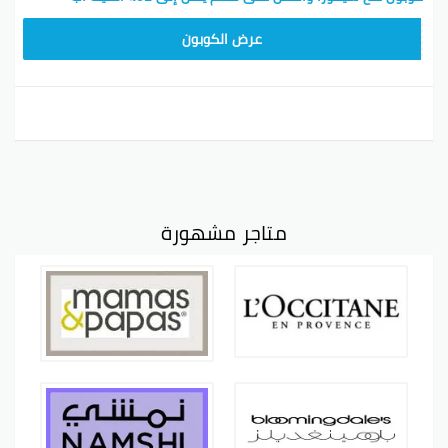
CX181
عرض الكوبون
متاجر مشهورة