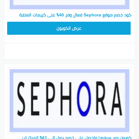
كود خصم موقع Sephora فعال وفر 40٪ على كريمات العناية
CX181
عرض الكوبون
كوبون صح سيفورا واحصل على خصم يصل إلى 61٪ الميك اب