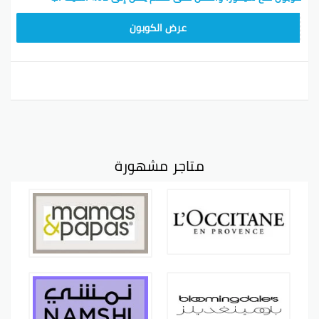
CX181
عرض الكوبون
متاجر مشهورة