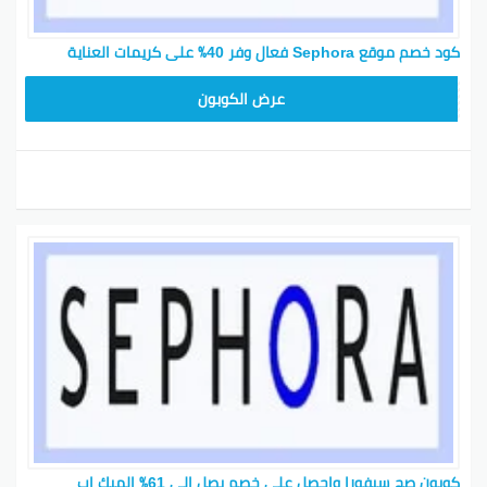
كود خصم موقع Sephora فعال وفر 40٪ على كريمات العناية
CX181
عرض الكوبون
كوبون صح سيفورا واحصل على خصم يصل إلى 61٪ الميك اب