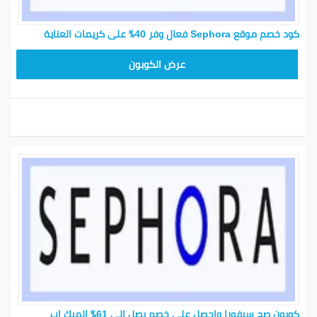
كود خصم موقع Sephora فعال وفر 40٪ على كريمات العناية
CX181
عرض الكوبون
كوبون صح سيفورا واحصل على خصم يصل إلى 61٪ الميك اب