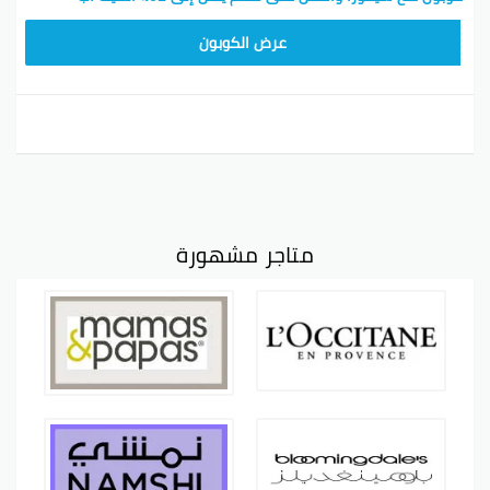
CX181
عرض الكوبون
متاجر مشهورة