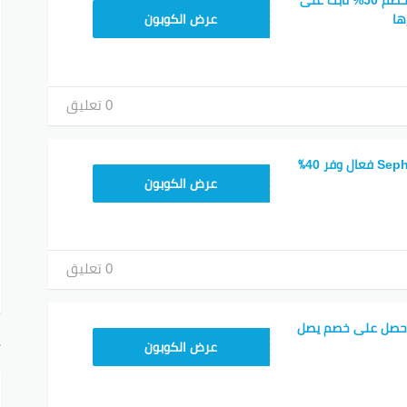
كوبون خصم سيفورا خصم 50% ثابت على
CP180
ها
عرض الكوبون
0 تعليق
كود خصم موقع Sephora فعال وفر 40٪
CX181
عرض الكوبون
0 تعليق
احصل على خصم يصل
CX181
أ
عرض الكوبون