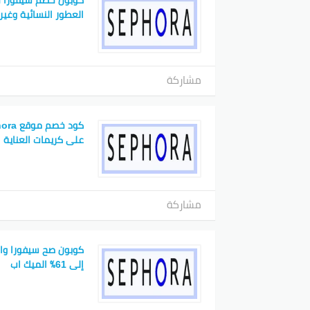
العطور النسائية وغير
مشاركة
على كريمات العناية
مشاركة
كوبون صح سيفورا و
إلى 61٪ الميك اب