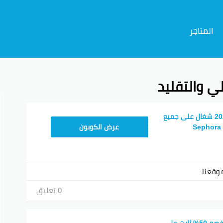
المتاجر
ي والتقليد
م
كود خصم سيفورا 2026 شغال على جميع
CX181
عرض الكوبون
وقعنا
0 تعليق