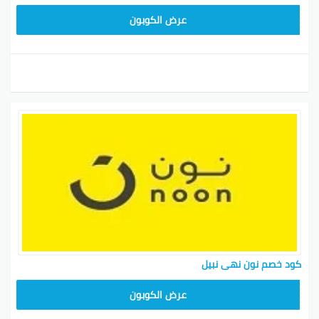
RRF24
عرض الكوبون
كود خصم نون نهى نبيل
RRF24
عرض الكوبون