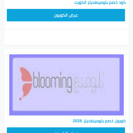
كود خصم بلومينغديلز الكويت
BL25
عرض الكوبون
كوبون خصم بلومينغديلز 2026