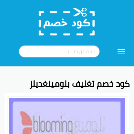
تخطي
إلى
المحتوى
كود خصم تغليف بلومينغديلز