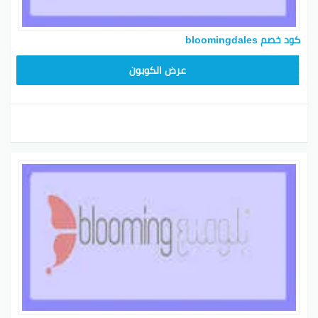
كود خصم bloomingdales
BL25
عرض الكوبون