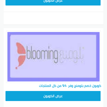
BL25
عرض الكوبون
كوبون خصم بلومنج وفر ٩٠٪ من كل المنتجات
BL25
عرض الكوبون