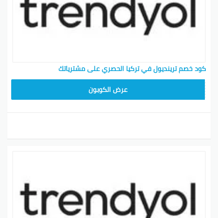
كود خصم ترينديول في تركيا الحصري على مشترياتك
ALT
عرض الكوبون