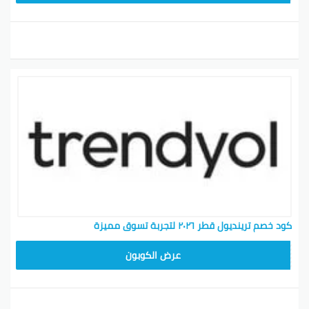
كود خصم ترينديول قطر ٢٠٢٦ لتجربة تسوق مميزة
ALT
عرض الكوبون