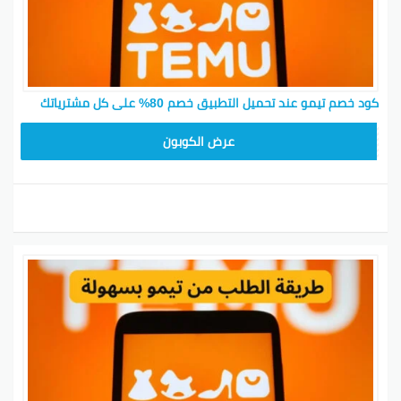
كود خصم تيمو عند تحميل التطبيق خصم 80% على كل مشترياتك
CX433209
عرض الكوبون