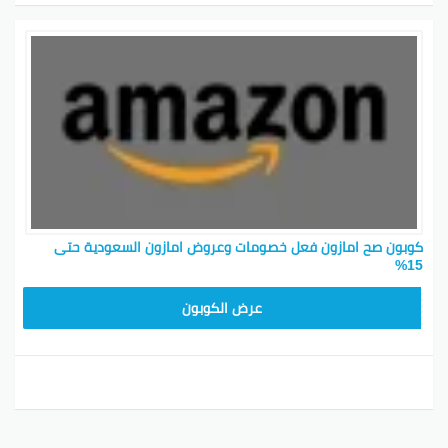
كوبون صح امازون فعل خصومات وعروض امازون السعودية حتى
15%
SAVE15
عرض الكوبون