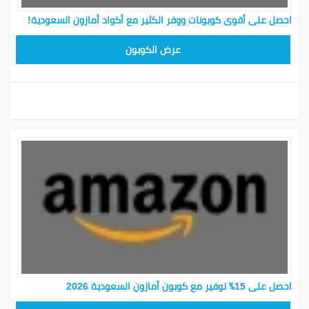
احصل على أقوى كوبونات ووفر الكثير مع أكواد أمازون السعودية!
SAVE15
عرض الكوبون
احصل على 15٪ توفير مع كوبون أمازون السعودية 2026