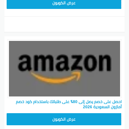
SAVE15
عرض الكوبون
احصل على خصم يصل إلى 80٪ على طلباتك باستخدام كود خصم
أمازون السعودية 2026
SAVE15
عرض الكوبون