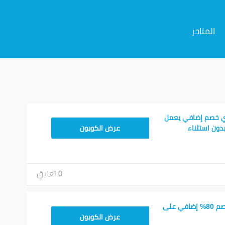
المتاجر
م
ي خصم إضافي يعمل
UBAR893
دون استثناء
عرض الكوبون
0 تعليق
كوبون خصم يوباي خصم 80% إضافي على
ADM26
عرض الكوبون