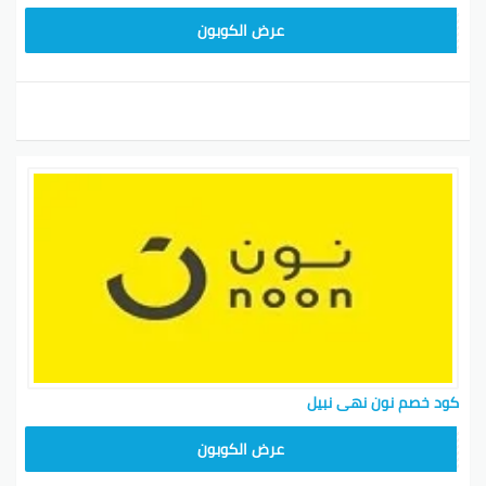
RRF24
عرض الكوبون
كود خصم نون نهى نبيل
RRF24
عرض الكوبون