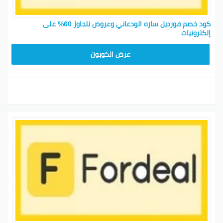
كود خصم فورديل ساره الودعاني وعروض تتجاوز 60% على
إلكترونيات
FDL301
عرض الكوبون