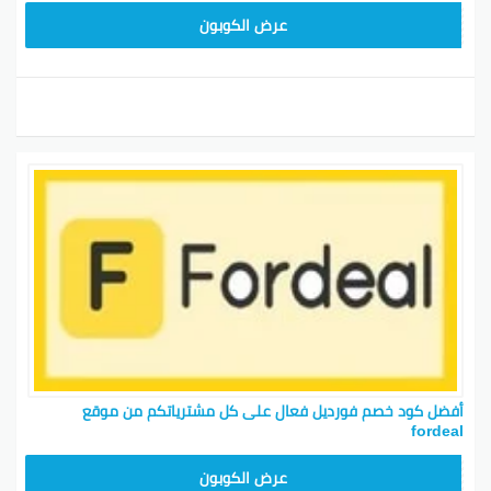
FDL301
عرض الكوبون
أفضل كود خصم فورديل فعال على كل مشترياتكم من موقع
fordeal
FDL301
عرض الكوبون