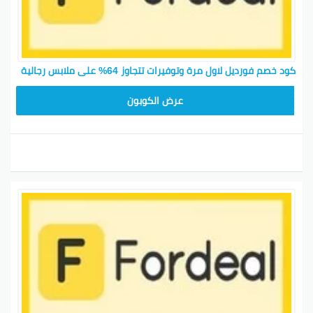
كود خصم فورديل لاول مرة وتوفيرات تتجاوز 64% على ملابس رجالية
AC409
عرض الكوبون