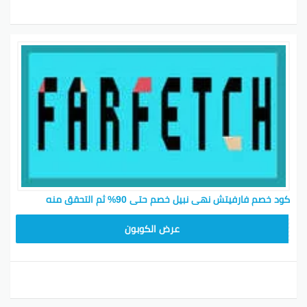
كود خصم فارفيتش نهى نبيل خصم حتى 90% ثم التحقق منه
HONEY125
عرض الكوبون