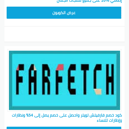
إضافي %10 على جميع منتجات الجمال
HONEY125
عرض الكوبون
كود خصم فارفيتش تويتر واحصل على خصم يصل إلى 54٪ ونظارات
وإطارات للنساء