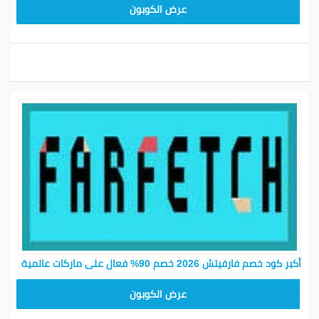
HONEY125
عرض الكوبون
أكبر كود خصم فارفيتش 2026 خصم 90% فعال على ماركات عالمية
NC10FF
عرض الكوبون