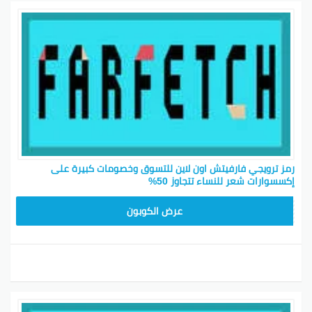
رمز ترويجي فارفيتش اون لاين للتسوق وخصومات كبيرة على
إكسسوارات شعر للنساء تتجاوز 50%
NC10FF
عرض الكوبون