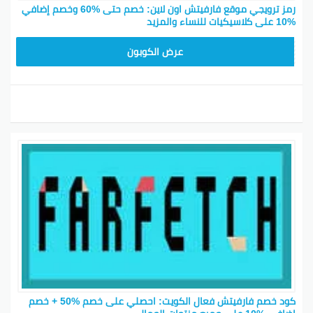
رمز ترويجي موقع فارفيتش اون لاين: خصم حتى %60 وخصم إضافي
%10 على كلاسيكيات للنساء والمزيد
HONEY125
عرض الكوبون
كود خصم فارفيتش فعال الكويت: احصلي على خصم %50 + خصم