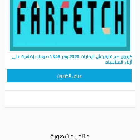
كوبون صح فارفيتش الإمارات 2026 وفر 48٪ خصومات إضافية على
أزياء المناسبات
HONEY125
عرض الكوبون
متاجر مشهورة