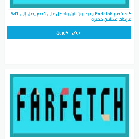
كود خصم Farfetch جديد اون لاين واحصل على خصم يصل إلى 41٪
ماركات فساتين مميزة
HONEY125
عرض الكوبون