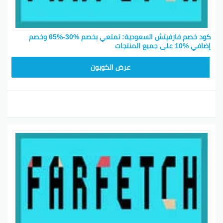
كود خصم فارفيتش السعودية: تمتعي بخصم %30-%65 وخصم
إضافي %10 على جميع المنتجات
NC15FF
عرض الكوبون