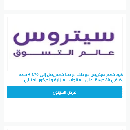
كود خصم سيتروس عواطف ام صبا خصم يصل إلى 70٪ + خصم
إضافي 30 درهمًا على المنتجات المنزلية والديكور المنزلي
CTV77A
عرض الكوبون