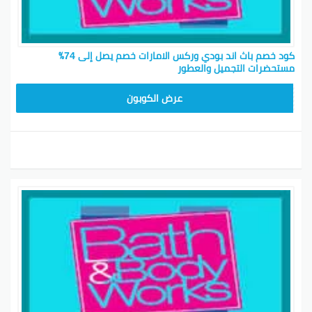
كود خصم باث اند بودي وركس الامارات خصم يصل إلى 74٪
مستحضرات التجميل والعطور
A77H
عرض الكوبون