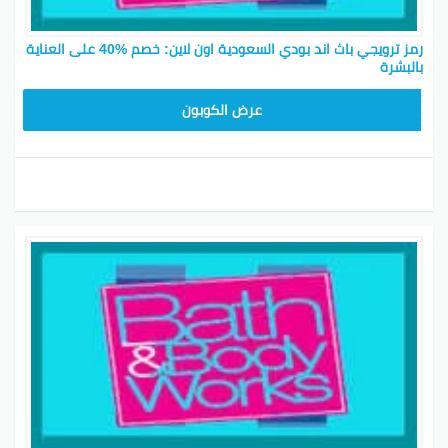
رمز ترويجي باث اند بودي السعودية اون لاين: خصم %40 على العناية
بالبشرة
A77H
عرض الكوبون