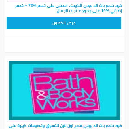
كود خصم باث اند بودي الكويت: احصلي على خصم %73 + خصم
إضافي %10 على جميع منتجات الجمال
ACQI
عرض الكوبون
كود خصم باث اند بودي مصر اون لاين للتسوق وخصومات كبيرة على