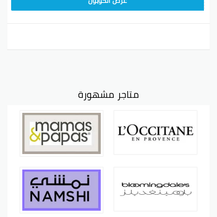
A77H
عرض الكوبون
متاجر مشهورة