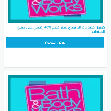
كوبون خصم باث اند بودي مصر خصم %40 إضافي على جميع
المنتجات
A77H
عرض الكوبون