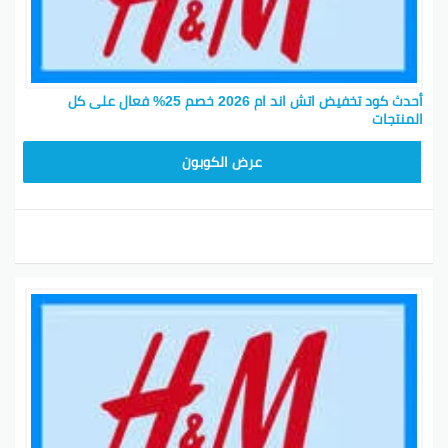
أحدث كود تخفيض اتش اند ام 2026 خصم 25% فعال على كل
المنتجات
Z2G1
عرض الكوبون