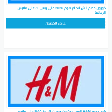
كوبون خصم اتش اند ام هوم 2026 على وتنزيلات على ملابس
الرجالية
Z2G1
عرض الكوبون
كود خصم H&M السعودية وخصومات تتجاوز 40% على ملابس