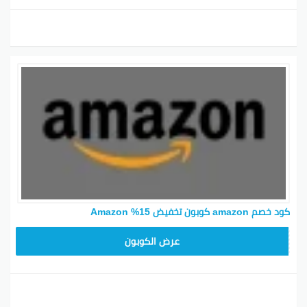
كود خصم amazon كوبون تخفيض 15% Amazon
SAVE15
عرض الكوبون