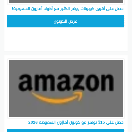
احصل على أقوى كوبونات ووفر الكثير مع أكواد أمازون السعودية!
SAVE15
عرض الكوبون
احصل على 15٪ توفير مع كوبون أمازون السعودية 2026