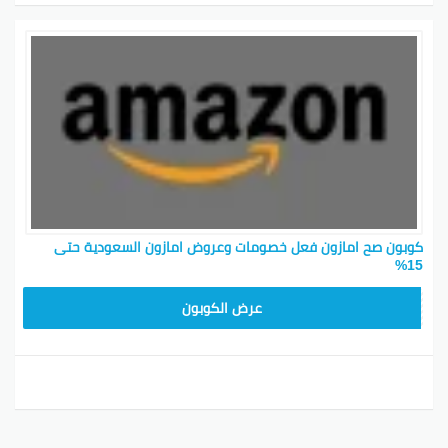
كوبون صح امازون فعل خصومات وعروض امازون السعودية حتى
15%
SAVE15
عرض الكوبون