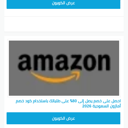
SAVE15
عرض الكوبون
احصل على خصم يصل إلى 80٪ على طلباتك باستخدام كود خصم
أمازون السعودية 2026
SAVE15
عرض الكوبون