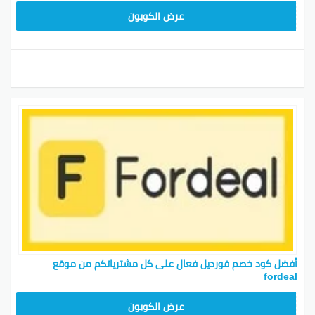
FDL301
عرض الكوبون
أفضل كود خصم فورديل فعال على كل مشترياتكم من موقع
fordeal
FDL301
عرض الكوبون