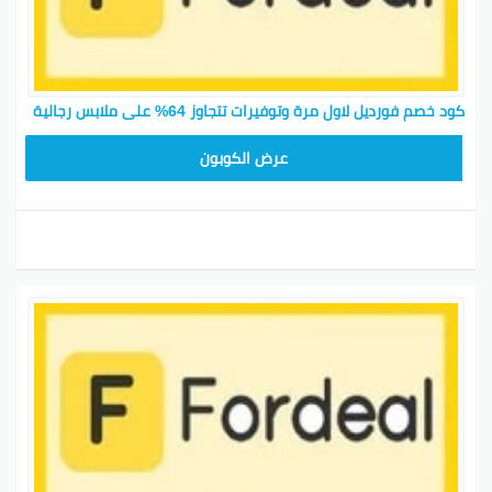
كود خصم فورديل لاول مرة وتوفيرات تتجاوز 64% على ملابس رجالية
AC409
عرض الكوبون