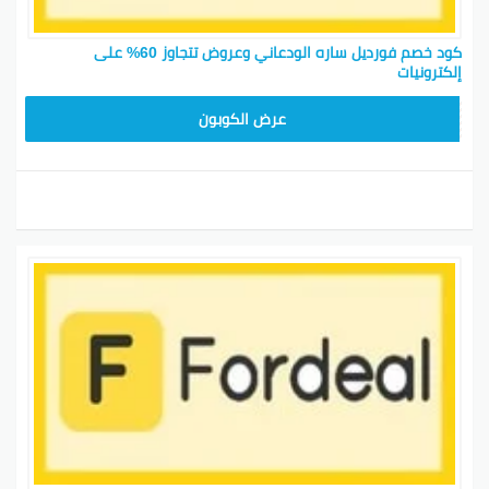
كود خصم فورديل ساره الودعاني وعروض تتجاوز 60% على
إلكترونيات
FDL301
عرض الكوبون