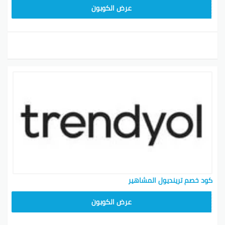
ALT
عرض الكوبون
كود خصم ترينديول المشاهير
ALT
عرض الكوبون