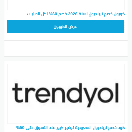
كوبون خصم ترينديول لسنة 2026 خصم 60% لكل الطلبات
ALT
عرض الكوبون
كود خصم ترينديول السعودية توفير كبير عند التسوق حتى 50%