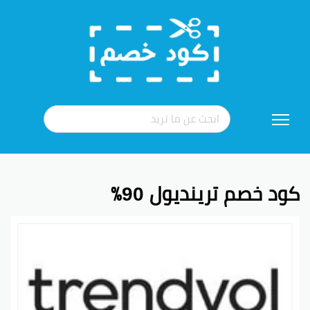
تخطي
إلى
المحتوى
كود خصم ترينديول 90٪