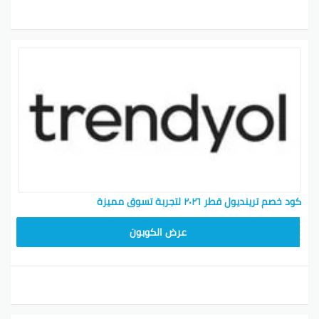
كود خصم ترينديول قطر ٢٠٢٦ لتجربة تسوق مميزة
ALT
عرض الكوبون