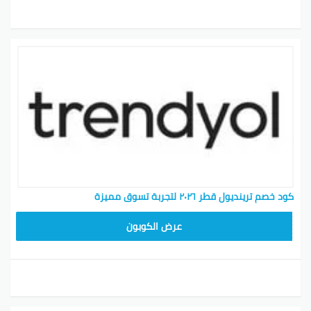
كود خصم ترينديول قطر ٢٠٢٦ لتجربة تسوق مميزة
ALT
عرض الكوبون