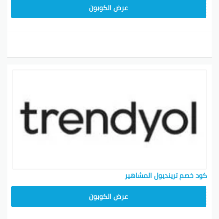
ALT
عرض الكوبون
كود خصم ترينديول المشاهير
ALT
عرض الكوبون