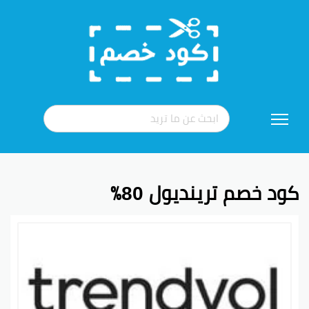
تخطي
إلى
المحتوى
كود خصم ترينديول 80٪