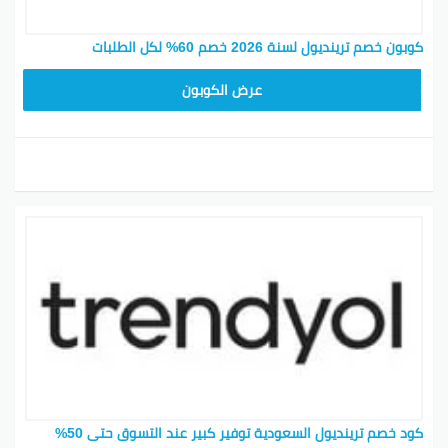
كوبون خصم ترينديول لسنة 2026 خصم 60% لكل الطلبات
ALT
عرض الكوبون
كود خصم ترينديول السعودية توفير كبير عند التسوق حتى 50%