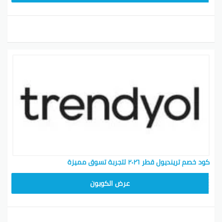
كود خصم ترينديول قطر ٢٠٢٦ لتجربة تسوق مميزة
ALT
عرض الكوبون