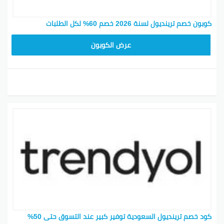
كوبون خصم ترينديول لسنة 2026 خصم 60% لكل الطلبات
ALT
عرض الكوبون
كود خصم ترينديول السعودية توفير كبير عند التسوق حتى 50%