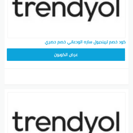
كود خصم ترينديول ساره الودعاني خصم حصري
ALT
عرض الكوبون