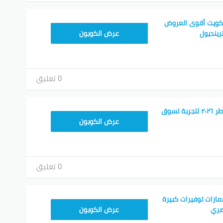
لكويت أقوى العروض
ALT
رينديول
عرض الكوبون
0 تعليق
كود خصم ترينديول قطر ٢٠٢٦ لتجربة تسوق
ALT
عرض الكوبون
0 تعليق
مارات توفيرات كبيرة
ALT
صري
عرض الكوبون