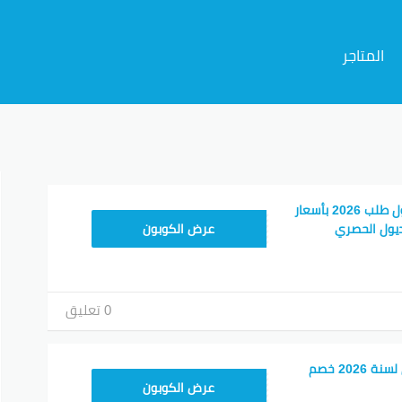
المتاجر
م
كود خصم ترينديول اول طلب 2026 بأسعار
ALT
يول الحصري
عرض الكوبون
0 تعليق
كوبون خصم ترينديول لسنة 2026 خصم
ALT
عرض الكوبون