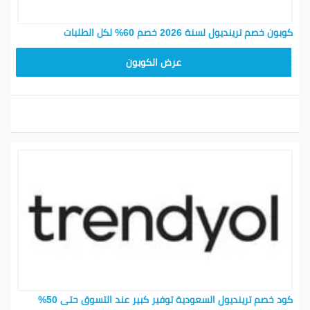
كوبون خصم ترينديول لسنة 2026 خصم 60% لكل الطلبات
ALT
عرض الكوبون
كود خصم ترينديول السعودية توفير كبير عند التسوق حتى 50%