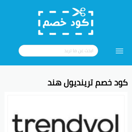
تخطي
إلى
المحتوى
كود خصم ترينديول هند