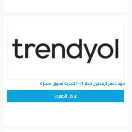
كود خصم ترينديول قطر ٢٠٢٦ لتجربة تسوق مميزة
ALT
عرض الكوبون