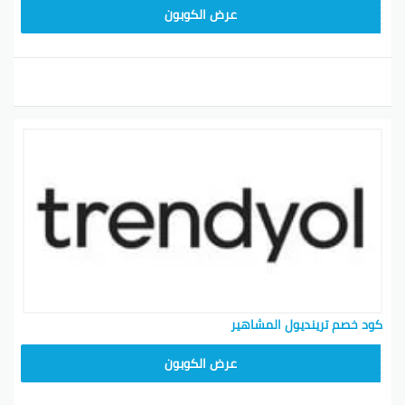
ALT
عرض الكوبون
كود خصم ترينديول المشاهير
ALT
عرض الكوبون