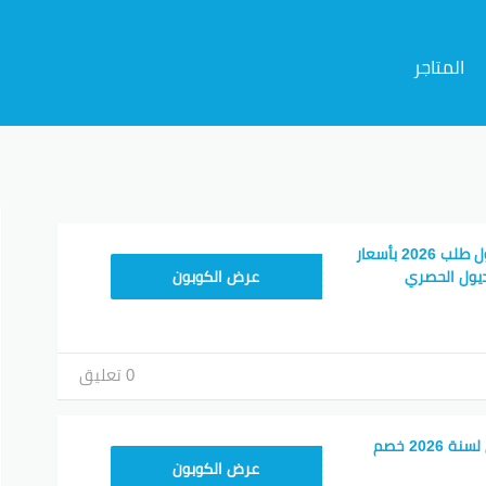
المتاجر
م
كود خصم ترينديول اول طلب 2026 بأسعار
ALT
يول الحصري
عرض الكوبون
0 تعليق
كوبون خصم ترينديول لسنة 2026 خصم
ALT
عرض الكوبون