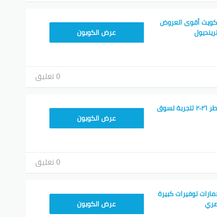
لكويت أقوى العروض
ALT
رينديول
عرض الكوبون
0 تعليق
كود خصم ترينديول قطر ٢٠٢٦ لتجربة تسوق
ALT
عرض الكوبون
0 تعليق
مارات توفيرات كبيرة
ALT
صري
عرض الكوبون