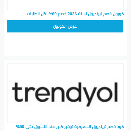
كوبون خصم ترينديول لسنة 2026 خصم 60% لكل الطلبات
ALT
عرض الكوبون
كود خصم ترينديول السعودية توفير كبير عند التسوق حتى 50%