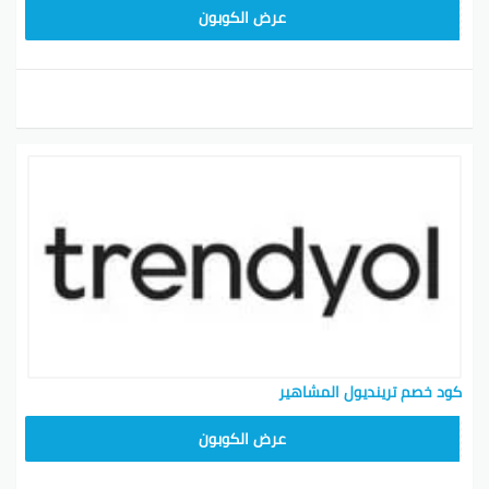
ALT
عرض الكوبون
كود خصم ترينديول المشاهير
ALT
عرض الكوبون