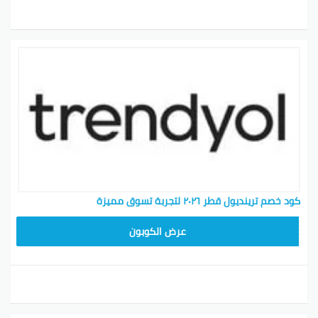
كود خصم ترينديول قطر ٢٠٢٦ لتجربة تسوق مميزة
ALT
عرض الكوبون