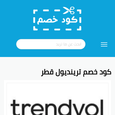
تخطي
إلى
المحتوى
كود خصم ترينديول قطر