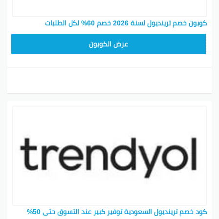
كوبون خصم ترينديول لسنة 2026 خصم 60% لكل الطلبات
ALT
عرض الكوبون
كود خصم ترينديول السعودية توفير كبير عند التسوق حتى 50%