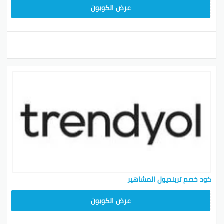
ALT
عرض الكوبون
كود خصم ترينديول المشاهير
ALT
عرض الكوبون