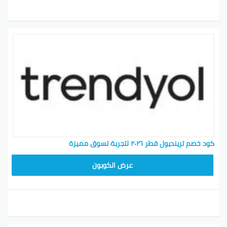
كود خصم ترينديول قطر ٢٠٢٦ لتجربة تسوق مميزة
ALT
عرض الكوبون