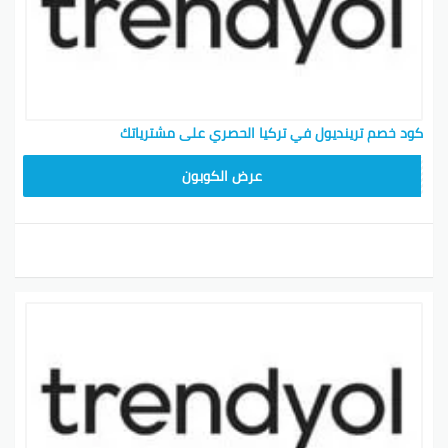
كود خصم ترينديول في تركيا الحصري على مشترياتك
ALT
عرض الكوبون