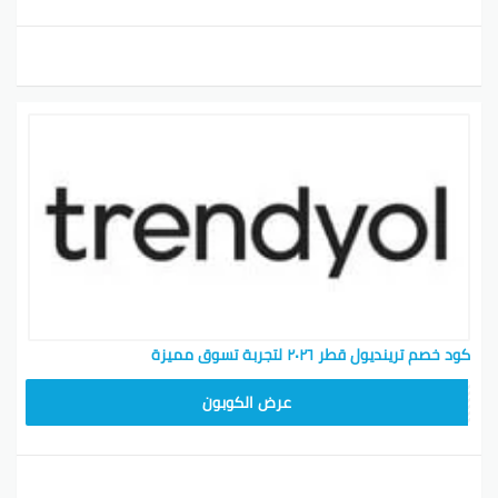
كود خصم ترينديول قطر ٢٠٢٦ لتجربة تسوق مميزة
ALT
عرض الكوبون