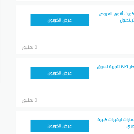
لكويت أقوى العروض
ALT
رينديول
عرض الكوبون
0 تعليق
كود خصم ترينديول قطر ٢٠٢٦ لتجربة تسوق
ALT
عرض الكوبون
0 تعليق
مارات توفيرات كبيرة
ALT
صري
عرض الكوبون