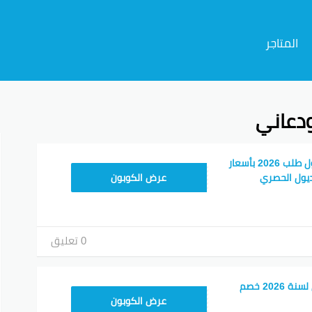
المتاجر
ودعاني
م
كود خصم ترينديول اول طلب 2026 بأسعار
ALT
يول الحصري
عرض الكوبون
0 تعليق
كوبون خصم ترينديول لسنة 2026 خصم
ALT
عرض الكوبون