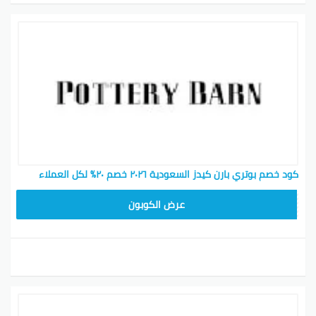
كود خصم بوتري بارن كيدز السعودية ٢٠٢٦ خصم ٢٠٪ لكل العملاء
Z4HY
عرض الكوبون