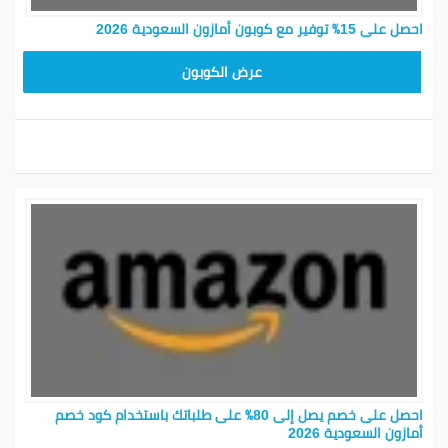
احصل على 15٪ توفير مع كوبون أمازون السعودية 2026
SAVE15
عرض الكوبون
احصل على خصم يصل إلى 80٪ على طلباتك باستخدام كود خصم
أمازون السعودية 2026