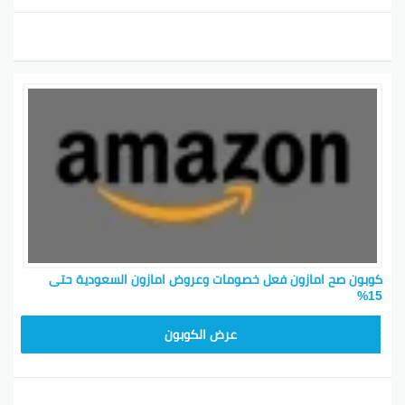
كوبون صح امازون فعل خصومات وعروض امازون السعودية حتى
15%
SAVE15
عرض الكوبون