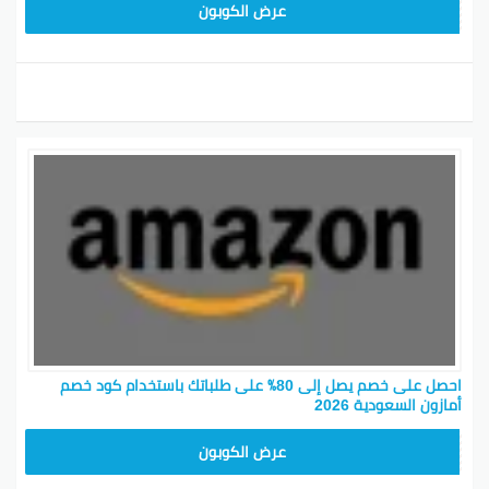
SAVE15
عرض الكوبون
احصل على خصم يصل إلى 80٪ على طلباتك باستخدام كود خصم
أمازون السعودية 2026
SAVE15
عرض الكوبون