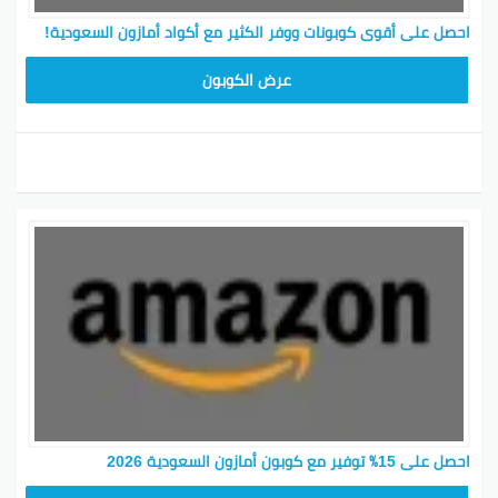
احصل على أقوى كوبونات ووفر الكثير مع أكواد أمازون السعودية!
SAVE15
عرض الكوبون
احصل على 15٪ توفير مع كوبون أمازون السعودية 2026