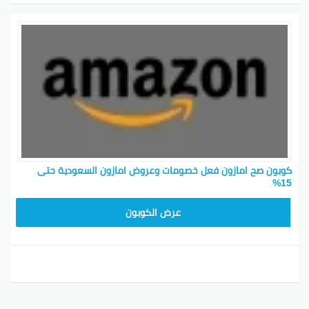
كوبون صح امازون فعل خصومات وعروض امازون السعودية حتى
15%
SAVE15
عرض الكوبون