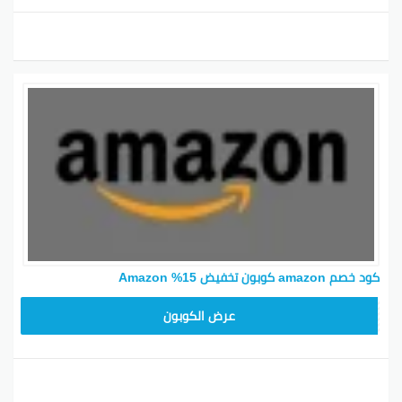
كود خصم amazon كوبون تخفيض 15% Amazon
SAVE15
عرض الكوبون