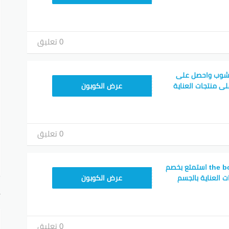
0 تعليق
 شوب واحصل على
AC45
صل إلى 51٪ على منتجات العناية
عرض الكوبون
0 تعليق
كود خصم the body shop استمتع بخصم
AC45
عرض الكوبون
أ
0 تعليق