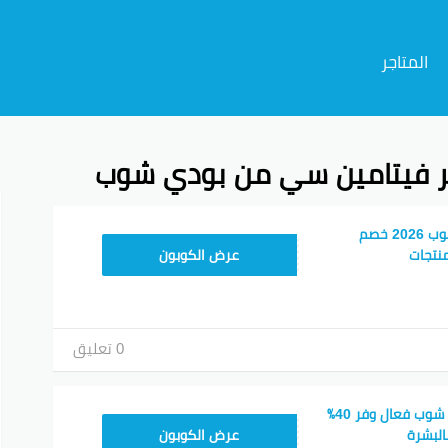
المتاجر
 فيتامين سي من بودي شوب
م
كود خصم ذا بودي شوب 2026 خصم
AC45
نتجات
عرض الكوبون
0 تعليق
كوبون خصم ذا بودي شوب فعال وفر 40٪
BS48
البشرة
عرض الكوبون