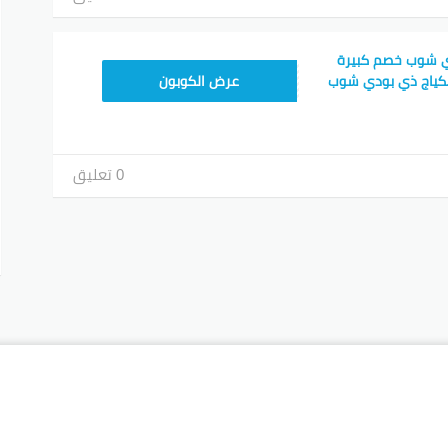
 شوب خصم كبيرة
AC45
مكياج ذي بودي شوب
عرض الكوبون
0 تعليق