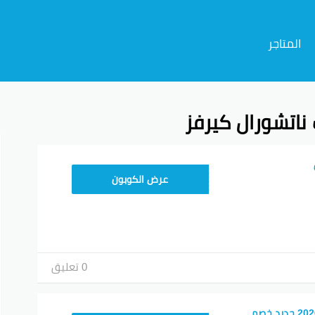
المتاجر
اتشورال كيرفز
م
A94
عرض الكوبون
0 تعليق
كود خصم ناتشورال 2026 جديد خصم