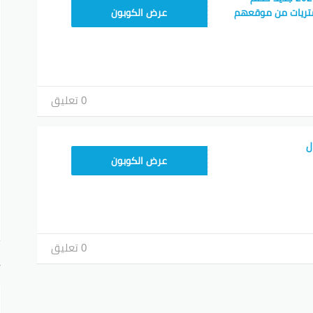
A94
تريات من موقعهم
عرض الكوبون
0 تعليق
ل
A94
عرض الكوبون
0 تعليق
أ