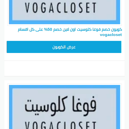
كوبون خصم فوغا كلوسيت اون لاين خصم 50% على كل اقسام
vogacloset
TG627
عرض الكوبون