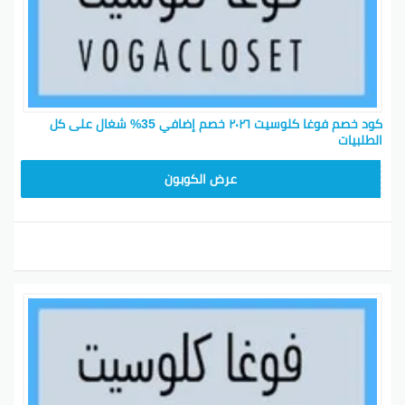
كود خصم فوغا كلوسيت ٢٠٢٦ خصم إضافي 35% شغال على كل
الطلبيات
TG627
عرض الكوبون