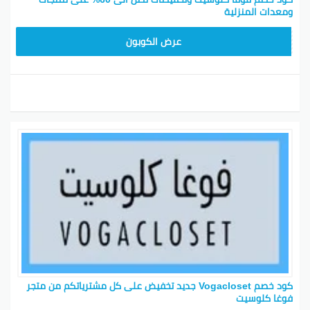
ومعدات المنزلية
TG627
عرض الكوبون
كود خصم Vogacloset جديد تخفيض على كل مشترياتكم من متجر
فوغا كلوسيت