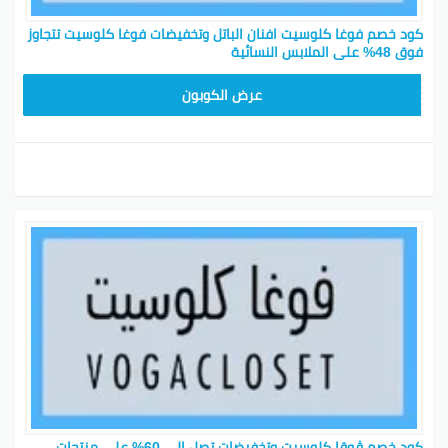
كود خصم فوغا كلوسيت افنان الباتل وتخفيضات فوغا كلوسيت تتجاوز
فوق 48% على الملابس النسائية
CGR
عرض الكوبون
كود خصم ڤوقا كلوسيت وتخفيضات تصل الى 60% على منتجات