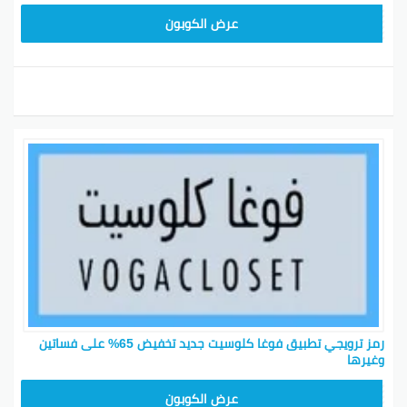
TG627
عرض الكوبون
رمز ترويجي تطبيق فوغا كلوسيت جديد تخفيض 65% على فساتين
وغيرها
TG627
عرض الكوبون