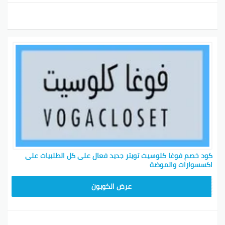
كود خصم فوغا كلوسيت تويتر جديد فعال على كل الطلبيات على
اكسسوارات والموضة
TG627
عرض الكوبون