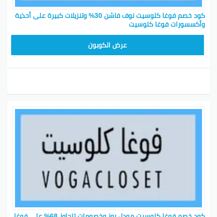
كود خصم فوغا كلوسيت نوف فاشن 30% وتنزيلات كبيرة على أحذية
وأكسسورات فوغا كلوسيت
TG627
عرض الكوبون
كود خصم فوغا كلوسيت مودل روز وخصومات تتجاوز 68% على فوغا