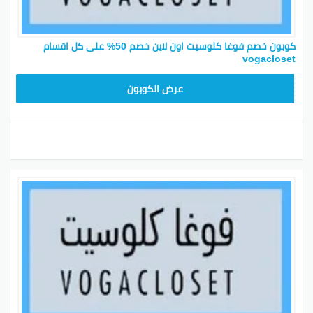
كوبون خصم فوغا كلوسيت اون لاين خصم 50% على كل اقسام
vogacloset
TG627
عرض الكوبون