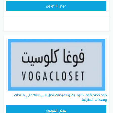
CGR
عرض الكوبون
كود خصم ڤوقا كلوسيت وتخفيضات تصل الى 60% على منتجات
ومعدات المنزلية
TG627
عرض الكوبون