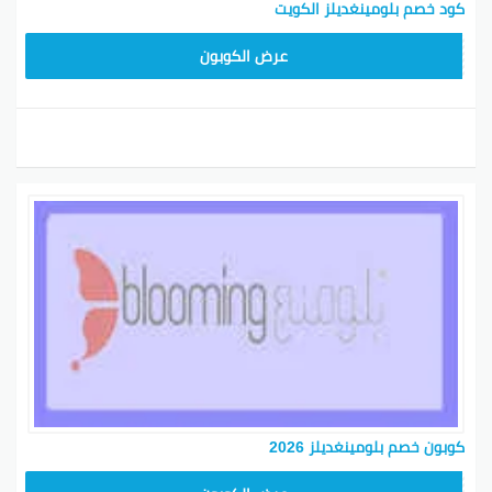
كود خصم بلومينغديلز الكويت
BL25
عرض الكوبون
كوبون خصم بلومينغديلز 2026