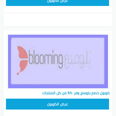
BL25
عرض الكوبون
كوبون خصم بلومنج وفر ٩٠٪ من كل المنتجات
BL25
عرض الكوبون