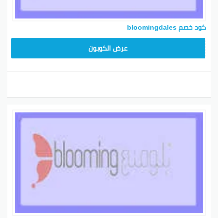
كود خصم bloomingdales
BL25
عرض الكوبون