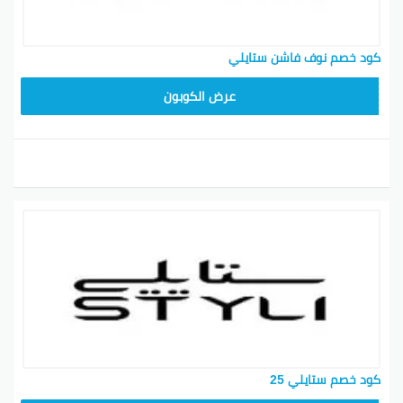
كود خصم نوف فاشن ستايلي
D8D
عرض الكوبون
كود خصم ستايلي 25