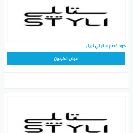
كود خصم ستايلي تويتر
FD3
عرض الكوبون