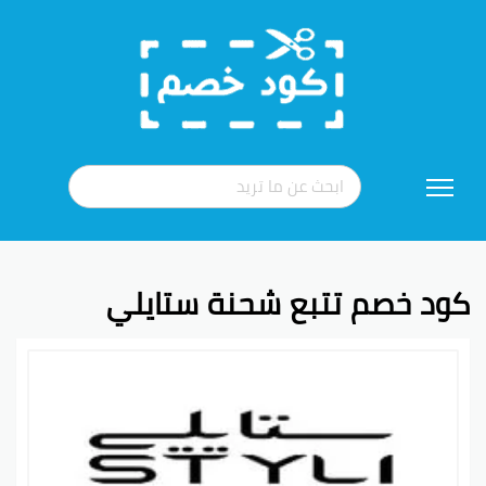
تخطي
إلى
المحتوى
كود خصم تتبع شحنة ستايلي