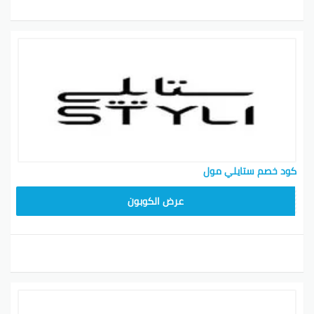
كود خصم ستايلي مول
FD3
عرض الكوبون