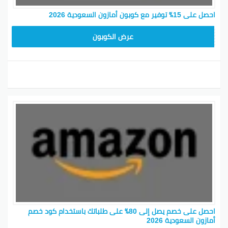
احصل على 15٪ توفير مع كوبون أمازون السعودية 2026
SAVE15
عرض الكوبون
احصل على خصم يصل إلى 80٪ على طلباتك باستخدام كود خصم
أمازون السعودية 2026