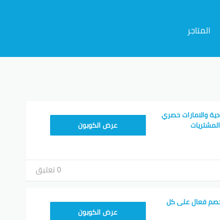
المتاجر
م
ية والامارات حصري
RRF24
عرض الكوبون
0 تعليق
صم فعال على كل
AB473
عرض الكوبون