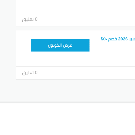
0 تعليق
كود خصم نون المشاهير 2026 خصم ٥٠٪
RRF24
عرض الكوبون
0 تعليق