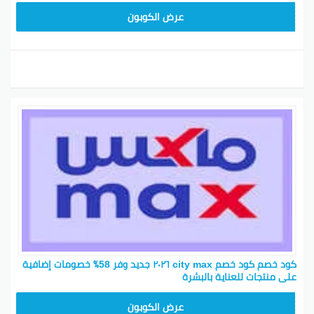
F2Y
عرض الكوبون
كود خصم كود خصم city max ٢٠٢٦ جديد وفر 58٪ خصومات إضافية
على منتجات للعناية بالبشرة‎
F2Y
عرض الكوبون