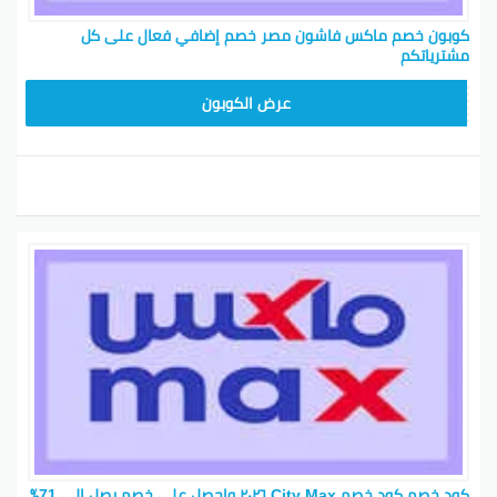
كوبون خصم ماكس فاشون مصر خصم إضافي فعال على كل
مشترياتكم
EF7
عرض الكوبون
كود خصم كود خصم City Max ٢٠٢٦ واحصل على خصم يصل إلى 71٪