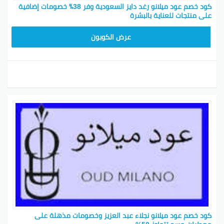
كود خصم عود ميلانو رغد دايز السعودية وفر 38٪ خصومات إضافية
على منتجات للعناية بالبشرة‎
M91
عرض الكوبون
كود خصم عود ميلانو نجلاء عبد العزيز وخصومات مذهلة على