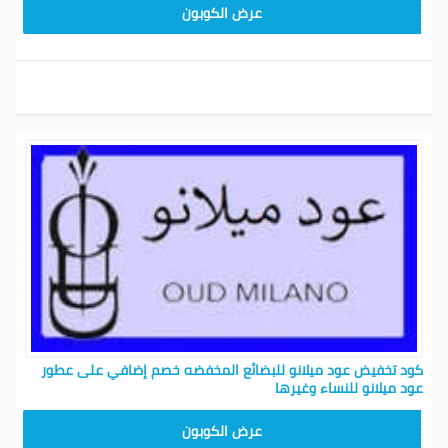
M91
عرض الكوبون
كود تخفيض عود ميلانو للبضائع المخفضه خصم إضافي على عطور
عود ميلانو للنساء وغيرها
GHAFI
عرض الكوبون