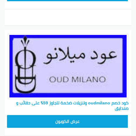
كود خصم oudmilano وتنزيلات ضخمة تتجاوز 59٪ على حقائب و
صندايق
M91
عرض الكوبون