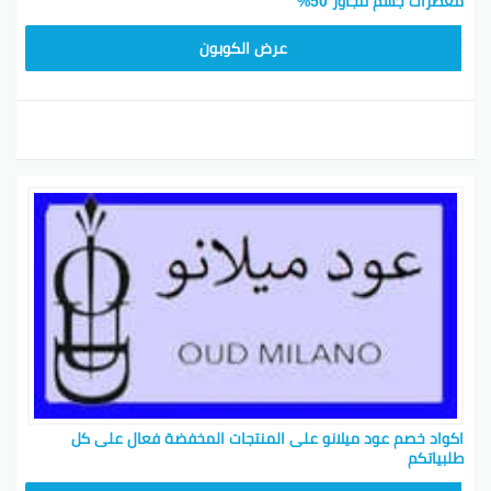
معطرات جسم تتجاوز 50%
M91
عرض الكوبون
اكواد خصم عود ميلانو على المنتجات المخفضة فعال على كل
طلبياتكم